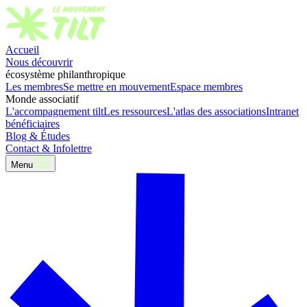
Accueil
Nous découvrir
écosystème philanthropique
Les membres
Se mettre en mouvement
Espace membres
Monde associatif
L'accompagnement tilt
Les ressources
L'atlas des associations
Intranet
bénéficiaires
Blog & Études
Contact & Infolettre
Menu