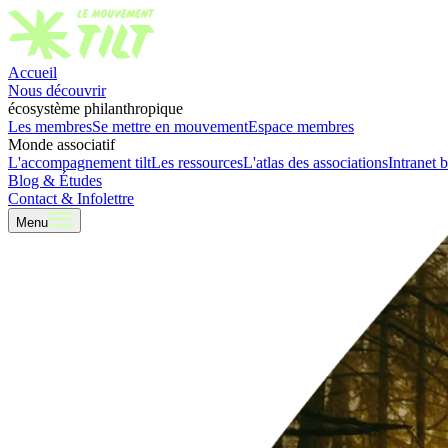
Accueil
Nous découvrir
écosystème philanthropique
Les membres
Se mettre en mouvement
Espace membres
Monde associatif
L'accompagnement tilt
Les ressources
L'atlas des associations
Intranet b
Blog & Études
Contact & Infolettre
Menu