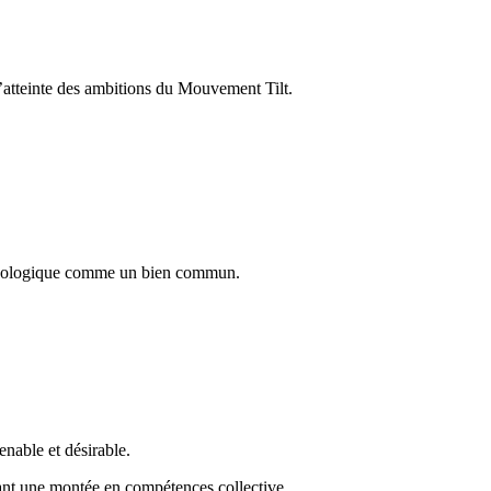
l’atteinte des ambitions du Mouvement Tilt.
n écologique comme un bien commun.
nable et désirable.
tant une montée en compétences collective.