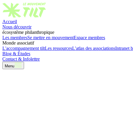
Accueil
Nous découvrir
écosystème philanthropique
Les membres
Se mettre en mouvement
Espace membres
Monde associatif
L'accompagnement tilt
Les ressources
L'atlas des associations
Intranet b
Blog & Études
Contact & Infolettre
Menu